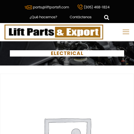
parts@liftpartsfl.com
(305) 468-1824
¿Qué hacemos?
Contáctenos
ELECTRICAL