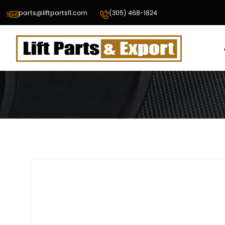
parts@liftpartsfl.com
(305) 468-1824