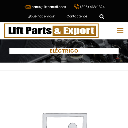
parts@liftpartsfl.com
(305) 468-1824
¿Qué hacemos?
Contáctenos
ELÉCTRICO