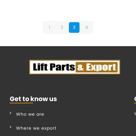
1
2
3
4
Get to know us
Who we are
Where we export