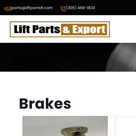
parts@liftpartsfl.com
(305) 468-1824
Brakes