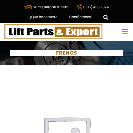
parts@liftpartsfl.com
(305) 468-1824
¿Qué hacemos?
Contáctenos
FRENOS