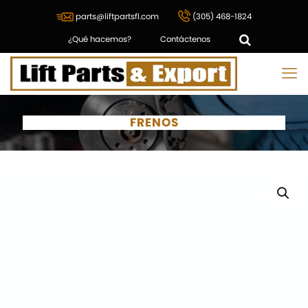
parts@liftpartsfl.com
(305) 468-1824
¿Qué hacemos?
Contáctenos
FRENOS