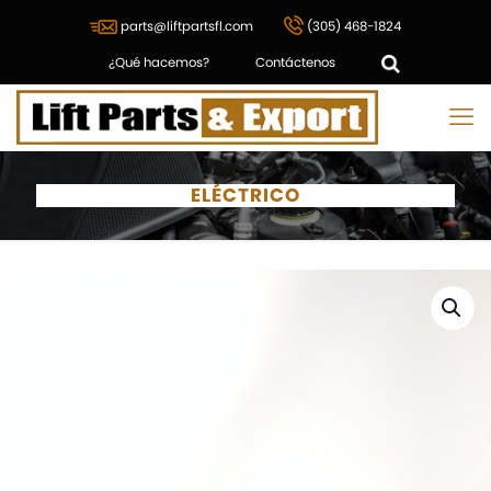
parts@liftpartsfl.com
(305) 468-1824
¿Qué hacemos?
Contáctenos
ELÉCTRICO