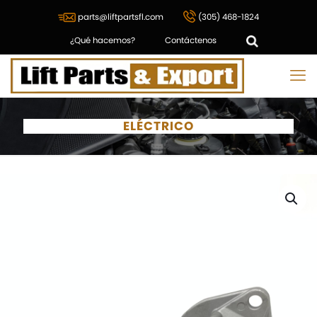
parts@liftpartsfl.com
(305) 468-1824
¿Qué hacemos?
Contáctenos
ELÉCTRICO