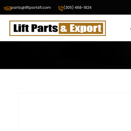
parts@liftpartsfl.com
(305) 468-1824