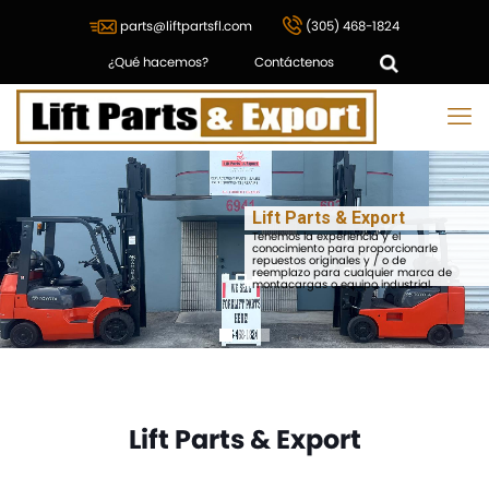
parts@liftpartsfl.com
(305) 468-1824
¿Qué hacemos?
Contáctenos
Lift Parts & Export
Tenemos la experiencia y el
conocimiento para proporcionarle
repuestos originales y / o de
reemplazo para cualquier marca de
montacargas o equipo industrial.
Lift Parts & Export